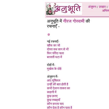
अंजुमन
।
उपहार
।
अभिव्य
अनुभूति में
नीरज गोस्वामी
की
रचनाएँ -
नई रचनाएँ
-
खौफ का जो
दोस्त सब जान से भी
फिर परिंदा चला
बरसती घटा में
दोहों में-
मूर्खता के दोहे
अंजुमन में-
आए मुश्किल
उन्हीं की बात होती है
कभी ऐलान ताकत का
कहानी में
कुछ क़तए
कुछ रुबाइयाँ
कौन करता याद
कौन देता है कौन पाता है