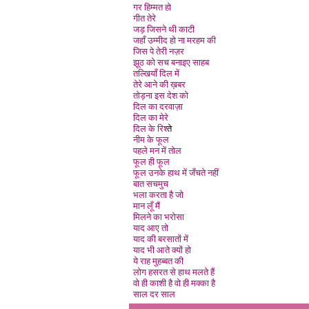
गर हिम्मत हो
गीत तेरे
जड़ जिसने थी काटी
जहाँ उम्मीद हो ना मरहम की
जिस पे तेरी नज़र
झूठ को सच बनाइए साहब
तल्खियाँ दिल मे
तेरे आने की ख़बर
तोड़ना इस देश को
दिल का दरवाज़ा
दिल का मेरे
दिल के रिश्
ते
नीम के फूल
पहले मन में तोल
फूल ही फूल
फूल उनके हाथ में जँचते नही
बात सचमुच
भला करता है जो
मान लूँ मै
मिलने का भरोसा
याद आए तो
याद की बरसातों में
याद भी आते क्यों हो
ये राह मुहब्बत की
लोग हसरत से हाथ मलते हैं
वो ही काशी है वो ही मक्का है
साल दर साल