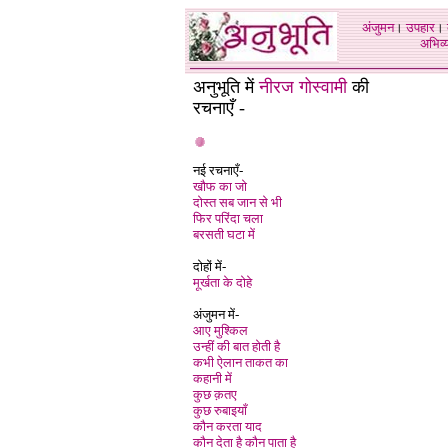
अंजुमन
।
उपहार
।
अभिव्य
अनुभूति में
नीरज गोस्वामी
की
रचनाएँ -
नई रचनाएँ
-
खौफ का जो
दोस्त सब जान से भी
फिर परिंदा चला
बरसती घटा में
दोहों में-
मूर्खता के दोहे
अंजुमन में-
आए मुश्किल
उन्हीं की बात होती है
कभी ऐलान ताकत का
कहानी में
कुछ क़तए
कुछ रुबाइयाँ
कौन करता याद
कौन देता है कौन पाता है