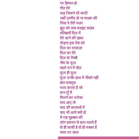
गर हिम्मत हो
गीत तेरे
जड़ जिसने थी काटी
जहाँ उम्मीद हो ना मरहम की
जिस पे तेरी नज़र
झूठ को सच बनाइए साहब
तल्खियाँ दिल मे
तेरे आने की ख़बर
तोड़ना इस देश को
दिल का दरवाज़ा
दिल का मेरे
दिल के रिश्
ते
नीम के फूल
पहले मन में तोल
फूल ही फूल
फूल उनके हाथ में जँचते नही
बात सचमुच
भला करता है जो
मान लूँ मै
मिलने का भरोसा
याद आए तो
याद की बरसातों में
याद भी आते क्यों हो
ये राह मुहब्बत की
लोग हसरत से हाथ मलते हैं
वो ही काशी है वो ही मक्का है
साल दर साल