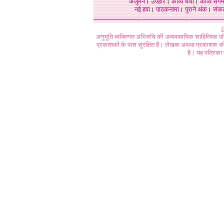
अंजुमन
।
उपहार
।
काव्य चर्चा
।
काव्य संग
नई हवा
।
पाठकनामा
।
पुराने अंक
।
संक
©
अनुभूति व्यक्तिगत अभिरुचि की अव्यवसायिक साहित्यिक प
प्रकाशकों के पास सुरक्षित हैं। लेखक अथवा प्रकाशक की 
है। यह पत्रिका प