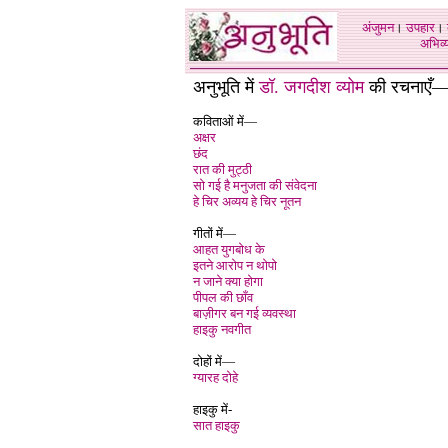
अंजुमन
।
उपहार
।
अभिव्य
अनुभूति में
डॉ. जगदीश व्योम
की रचनाएँ
कविताओं में—
अक्षर
छंद
रात की मुट्ठी
सो गई है मनुजता की संवेदना
हे चिर अव्यय हे चिर नूतन
गीतों में—
आहत युगबोध के
इतने आरोप न थोपो
न जाने क्या होगा
पीपल की छाँव
बाज़ीगर बन गई व्यवस्था
हाइकु नवगीत
दोहों में—
ग्यारह दोहे
हाइकु में-
सात हाइकु