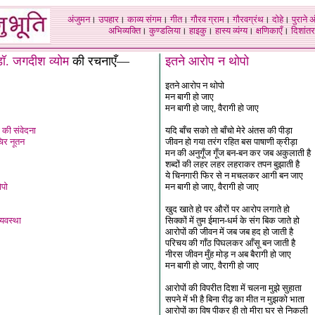
अंजुमन
।
उपहार
।
काव्य संगम
।
गीत
।
गौरव ग्राम
।
गौरवग्रंथ
।
दोहे
।
पुराने 
अभिव्यक्ति
।
कुण्डलिया
।
हाइकु
।
हास्य व्यंग्य
।
क्षणिकाएँ
।
दिशांतर
ॉ. जगदीश व्योम
की रचनाएँ—
इतने आरोप न थोपो
इतने आरोप न थोपो
मन बागी हो जाए
मन बागी हो जाए, वैरागी हो जाए
 की संवेदना
यदि बाँच सको तो बाँचो मेरे अंतस की पीड़ा
चिर नूतन
जीवन हो गया तरंग रहित बस पाषाणी क्रीड़ा
मन की अनुगूँज गूँज बन-बन कर जब अकुलाती है
शब्दों की लहर लहर लहराकर तपन बुझाती है
ये चिनगारी फिर से न मचलकर आगी बन जाए
ोपो
मन बागी हो जाए, वैरागी हो जाए
खुद खाते हो पर औरों पर आरोप लगाते हो
्यवस्था
सिक्कों में तुम ईमान-धर्म के संग बिक जाते हो
आरोपों की जीवन में जब जब हद हो जाती है
परिचय की गाँठ पिघलकर आँसू बन जाती है
नीरस जीवन मुँह मोड़ न अब बैरागी हो जाए
मन बागी हो जाए, वैरागी हो जाए
आरोपों की विपरीत दिशा में चलना मुझे सुहाता
सपने में भी है बिना रीढ़ का मीत न मुझको भाता
आरोपों का विष पीकर ही तो मीरा घर से निकली