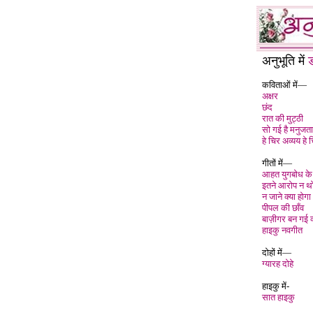
अनुभूति में
ड
कविताओं में—
अक्षर
छंद
रात की मुट्ठी
सो गई है मनुजता
हे चिर अव्यय हे 
गीतों में—
आहत युगबोध के
इतने आरोप न थ
न जाने क्या होगा
पीपल की छाँव
बाज़ीगर बन गई व
हाइकु नवगीत
दोहों में—
ग्यारह दोहे
हाइकु में-
सात हाइकु