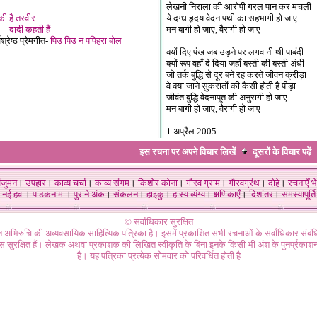
लेखनी निराला की आरोपी गरल पान कर मचली
 है तस्वीर
ये दग्ध हृदय वेदनापथी का सहभागी हो जाए
-– दादी कहती हैं
मन बागी हो जाए, वैरागी हो जाए
श्रेष्ठ प्रेमगीत-
पिउ पिउ न पपिहरा बोल
क्यों दिए पंख जब उड़ने पर लगवानी थी पाबंदी
क्यों रूप वहाँ दे दिया जहाँ बस्ती की बस्ती अंधी
जो तर्क बुद्धि से दूर बने रह करते जीवन क्रीड़ा
वे क्या जाने सुकरातों की कैसी होती है पीड़ा
जीवंत बुद्धि वेदनापूत की अनुरागी हो जाए
मन बागी हो जाए, वैरागी हो जाए
1 अप्रैल 2005
इस रचना पर अपने विचार लिखें
दूसरों के विचार
पढ़ें
ंजुमन
।
उपहार
।
काव्य चर्चा
।
काव्य संगम
।
किशोर कोना
।
गौरव ग्राम
।
गौरवग्रंथ
।
दोहे
।
रचनाएँ भे
नई हवा
।
पाठकनामा
।
पुराने अंक
।
संकलन
।
हाइकु
।
हास्य व्यंग्य
।
क्षणिकाएँ
।
दिशांतर
।
समस्यापूर्ति
© सर्वाधिकार सुरक्षित
गत अभिरुचि की अव्यवसायिक साहित्यिक पत्रिका है। इसमें प्रकाशित सभी रचनाओं के सर्वाधिकार संब
ास सुरक्षित हैं। लेखक अथवा प्रकाशक की लिखित स्वीकृति के बिना इनके किसी भी अंश के पुनर्प्रकाशन
है। यह पत्रिका प्रत्येक सोमवार को परिवर्धित होती है