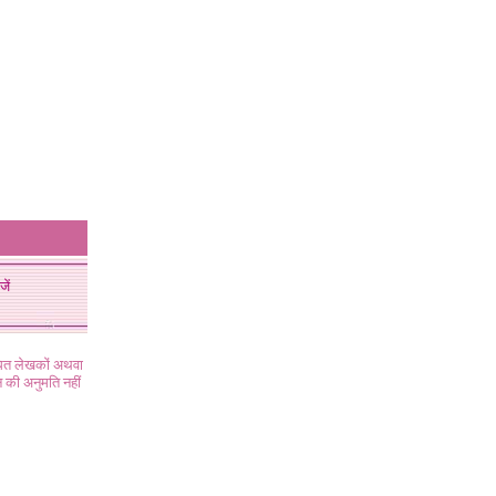
जें
ंधित लेखकों अथवा
 की अनुमति नहीं