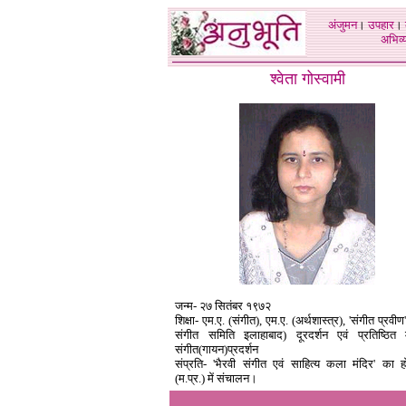
अंजुमन
।
उपहार
।
अभिव्य
श्वेता गोस्वामी
जन्म- २७ सितंबर १९७२
शिक्षा- एम.ए. (संगीत), एम.ए. (अर्थशास्त्र), 'संगीत प्रवीण
संगीत समिति इलाहाबाद) दूरदर्शन एवं प्रतिष्ठित म
संगीत(गायन)प्रदर्शन
संप्रति- 'भैरवी संगीत एवं साहित्य कला मंदिर' का ह
(म.प्र.) में संचालन।