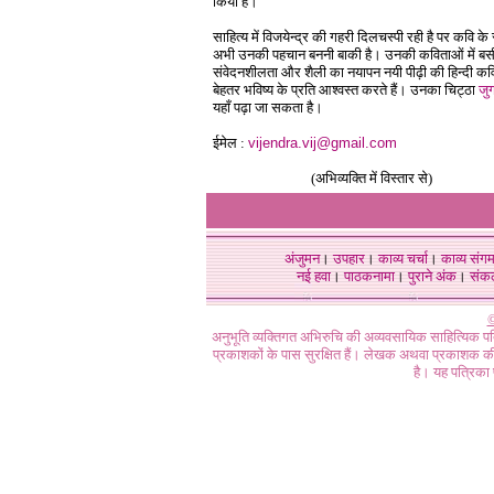
किया हैं।
साहित्य में विजयेन्द्र की गहरी दिलचस्पी रही है पर कवि के र
अभी उनकी पहचान बननी बाकी है। उनकी कविताओं में बस
संवेदनशीलता और शैली का नयापन नयी पीढ़ी की हिन्दी कव
बेहतर भविष्य के प्रति आश्वस्त करते हैं। उनका चिट्ठा
जु
यहाँ पढ़ा जा सकता है।
ईमेल :
v
ijendra.vij@gmail.com
(अभिव्यक्ति में विस्तार से)
अंजुमन
।
उपहार
।
काव्य चर्चा
।
काव्य संग
नई हवा
।
पाठकनामा
।
पुराने अंक
।
संक
©
अनुभूति व्यक्तिगत अभिरुचि की अव्यवसायिक साहित्यिक प
प्रकाशकों के पास सुरक्षित हैं। लेखक अथवा प्रकाशक की 
है। यह पत्रिका प