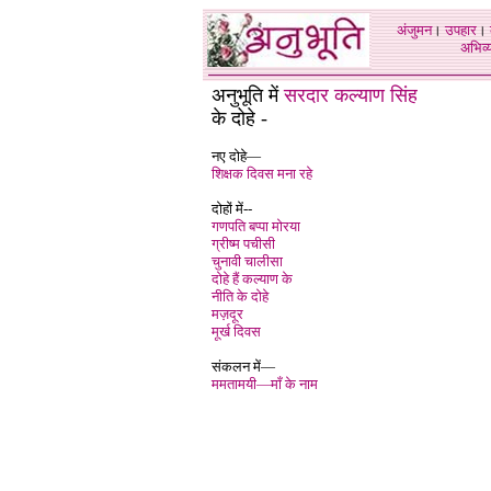
अंजुमन
।
उपहार
।
अभिव्य
अनुभूति में
सरदार कल्याण सिंह
के दोहे -
नए दोहे—
शिक्षक दिवस मना रहे
दोहों में--
गणपति बप्पा मोरया
ग्रीष्म पचीसी
चुनावी चालीसा
दोहे हैं कल्याण के
नीति के दोहे
मज़दूर
मूर्ख दिवस
संकलन में—
ममतामयी—माँ के नाम