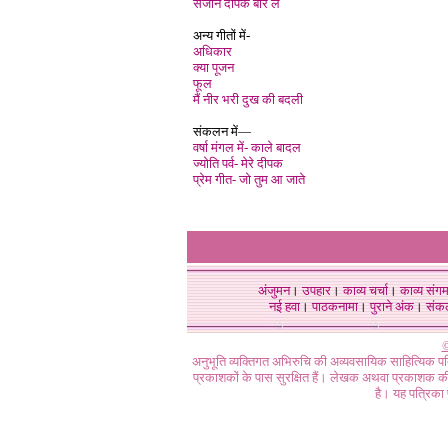
सजनि दीपक बार ले
अन्य गीतों में-
अधिकार
क्या पूजन
फूल
मैं नीर भरी दुख की बदली
संकलन में—
वर्षा मंगल में- काले बादल
ज्योति पर्व- मेरे दीपक
प्रेम गीत- जो तुम आ जाते
अंजुमन
।
उपहार
।
काव्य चर्चा
।
काव्य संग
नई हवा
।
पाठकनामा
।
पुराने अंक
।
संक
©
अनुभूति व्यक्तिगत अभिरुचि की अव्यवसायिक साहित्यिक प
प्रकाशकों के पास सुरक्षित हैं। लेखक अथवा प्रकाशक की 
है। यह पत्रिका प