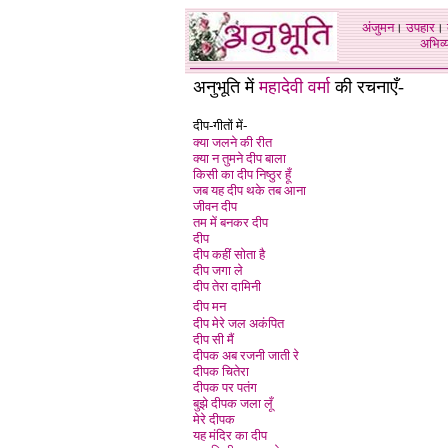
अंजुमन
।
उपहार
।
अभिव्य
अनुभूति में
महादेवी वर्मा
की रचनाएँ-
दीप-गीतों में-
क्या जलने की रीत
क्या न तुमने दीप बाला
किसी का दीप निष्ठुर हूँ
जब यह दीप थके तब आना
जीवन दीप
तम में बनकर दीप
दीप
दीप कहीं सोता है
दीप जगा ले
दीप तेरा दामिनी
दीप मन
दीप मेरे जल अकंपित
दीप सी मैं
दीपक अब रजनी जाती रे
दीपक चितेरा
दीपक पर पतंग
बुझे दीपक जला लूँ
मेरे दीपक
यह मंदिर का दीप