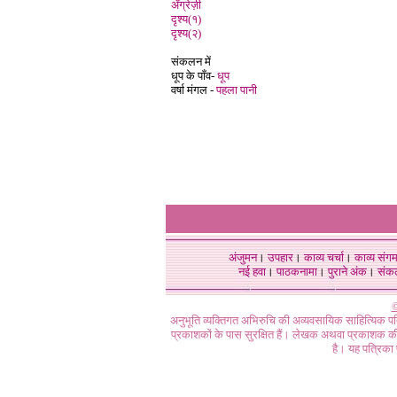
अँग्रेज़ी
दृश्य(१)
दृश्य(२)
संकलन में
धूप के पाँव-
धूप
वर्षा मंगल -
पहला पानी
अंजुमन
।
उपहार
।
काव्य चर्चा
।
काव्य संग
नई हवा
।
पाठकनामा
।
पुराने अंक
।
संक
©
अनुभूति व्यक्तिगत अभिरुचि की अव्यवसायिक साहित्यिक प
प्रकाशकों के पास सुरक्षित हैं। लेखक अथवा प्रकाशक की 
है। यह पत्रिका प