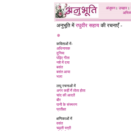
अंजुमन
।
उपहार
।
अभिव्य
अनुभूति में
रघुवीर सहाय
की रचनाएँ -
कविताओं में
-
अधिनायक
दुनिया
पढ़िए गीता
नशे में दया
बसंत
बसंत आया
भला
लघु रचनाओं में
अगर कहीं मैं तोता होता
चांद की आदतें
बौर
पानी के संस्मरण
प्रतीक्षा
क्षणिकाओं में
वसंत
चढ़ती स्त्री