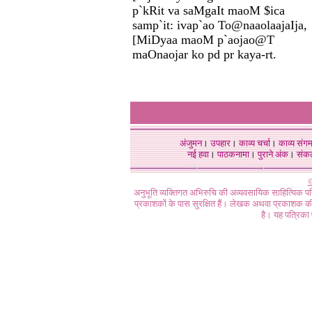
p`kRit va saMgaIt maoM $ica
samp`it: ivap`ao To@naaolaajaIja,
[MiDyaa maoM p`aojao@T
maOnaojar ko pd pr kaya-rt.
अंजुमन
।
उपहार
।
काव्य चर्चा
।
काव्य संग
नई हवा
।
पाठकनामा
।
पुराने अंक
।
संक
©
अनुभूति व्यक्तिगत अभिरुचि की अव्यवसायिक साहित्यिक प
प्रकाशकों के पास सुरक्षित हैं। लेखक अथवा प्रकाशक की 
है। यह पत्रिका प