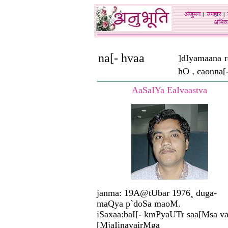
अंजुमन
।
उपहार
।
अभिव्य
na[- hvaa
]dIyamaana 
hO
,
caonna[
AaSaIYa EaIvaastva
janma: 19A@tUbar 1976¸ duga-
maQya p`doSa maoM.
iSaxaa:baI[- kmPyaUTr saa[Msa v
[MjaIinayairMga