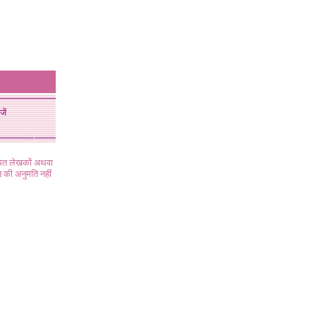
जें
ंधित लेखकों अथवा
 की अनुमति नहीं