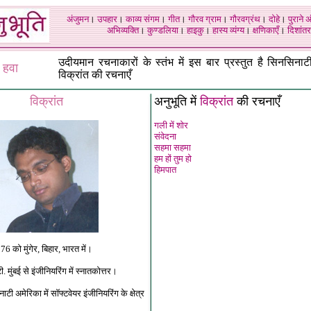
अंजुमन
।
उपहार
।
काव्य संगम
।
गीत
।
गौरव ग्राम
।
गौरवग्रंथ
।
दोहे
।
पुराने 
अभिव्यक्ति
।
कुण्डलिया
।
हाइकु
।
हास्य व्यंग्य
।
क्षणिकाएँ
।
दिशांतर
उदीयमान रचनाकारों के स्तंभ में इस बार प्रस्तुत है सिनसिनाट
 हवा
विक्रांत की रचनाएँ
विक्रांत
अनुभूति में
विक्रांत
की रचनाएँ
गली में शोर
संवेदना
सहमा सहमा
हम हों तुम हो
हिमपात
6 को मुंगेर, बिहार, भारत में।
मुंबई से इंजीनियरिंग में स्नातकोत्तर।
टी अमेरिका में सॉफ्टवेयर इंजीनियरिंग के क्षेत्र