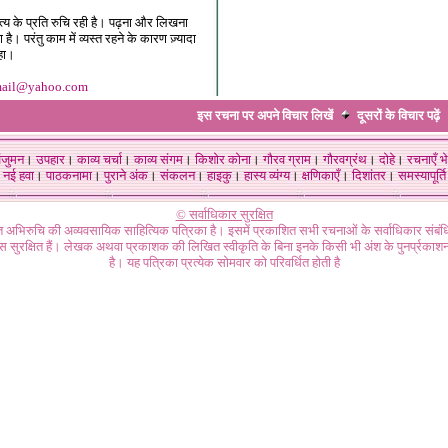
त्य के प्रति रुचि रही है। पढ़ना और लिखना
ा है। परंतु काम में व्यस्त रहने के कारण ज़्यादा
रहा।
mail@yahoo.com
इस रचना पर अपने विचार लिखें
दूसरों के विचार
पढ़ें
ंजुमन
।
उपहार
।
काव्य चर्चा
।
काव्य संगम
।
किशोर कोना
।
गौरव ग्राम
।
गौरवग्रंथ
।
दोहे
।
रचनाएँ भे
नई हवा
।
पाठकनामा
।
पुराने अंक
।
संकलन
।
हाइकु
।
हास्य व्यंग्य
।
क्षणिकाएँ
।
दिशांतर
।
समस्यापूर्ति
© सर्वाधिकार सुरक्षित
गत अभिरुचि की अव्यवसायिक साहित्यिक पत्रिका है। इसमें प्रकाशित सभी रचनाओं के सर्वाधिकार संब
ास सुरक्षित हैं। लेखक अथवा प्रकाशक की लिखित स्वीकृति के बिना इनके किसी भी अंश के पुनर्प्रकाशन
है। यह पत्रिका प्रत्येक सोमवार को परिवर्धित होती है