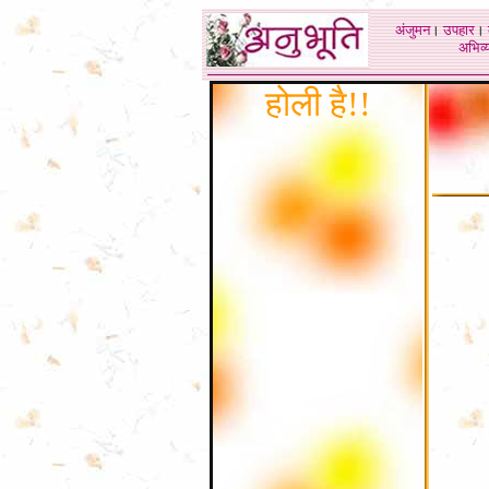
अंजुमन
।
उपहार
।
अभिव्य
होली है
!!