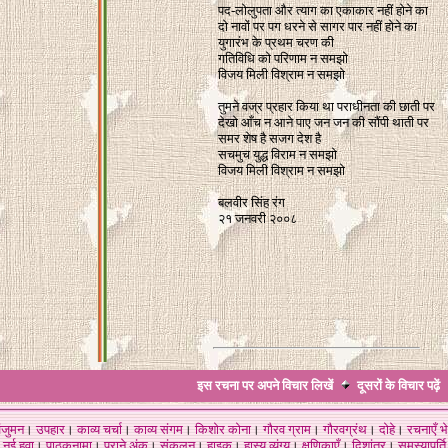
पद-लोलुपता और त्याग का एकाकार नहीं होने का
दो नावों पर पग धरने से सागर पार नहीं होने का
युगारंभ के प्रथम चरण की
गतिविधि को परिणाम न समझो
विजय मिली विश्राम न समझो
तुमने वज्र प्रहार किया था पराधीनता की छाती पर
देखो आँच न आने पाए जन जन की सौंपी थाती पर
समर शेष है सजग देश है
सचमुच युद्ध विराम न समझो
विजय मिली विश्राम न समझो
बलवीर सिंह रंग
२१ जनवरी २००८
इस रचना पर अपने विचार लिखें
दूसरों के विचार
पढ़ें
ंजुमन
।
उपहार
।
काव्य चर्चा
।
काव्य संगम
।
किशोर कोना
।
गौरव ग्राम
।
गौरवग्रंथ
।
दोहे
।
रचनाएँ भे
नई हवा
।
पाठकनामा
।
पुराने अंक
।
संकलन
।
हाइकु
।
हास्य व्यंग्य
।
क्षणिकाएँ
।
दिशांतर
।
समस्यापूर्ति