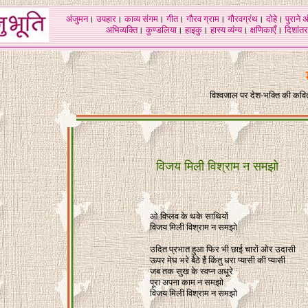
अंजुमन
।
उपहार
।
काव्य संगम
।
गीत
।
गौरव ग्राम
।
गौरवग्रंथ
।
दोहे
।
पुराने 
अभिव्यक्ति
।
कुण्डलिया
।
हाइकु
।
हास्य व्यंग्य
।
क्षणिकाएँ
।
दिशांतर
विश्वजाल पर देश-भक्ति की कव
विजय मिली विश्राम न समझो
ओ विप्लव के थके साथियों
विजय मिली विश्राम न समझो
उदित प्रभात हुआ फिर भी छाई चारों ओर उदासी
ऊपर मेघ भरे बैठे हैं किंतु धरा प्यासी की प्यासी
जब तक सुख के स्वप्न अधूरे
पूरा अपना काम न समझो
विजय मिली विश्राम न समझो