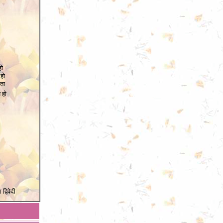
हो
 हो
वता
 हो
द्विवेदी