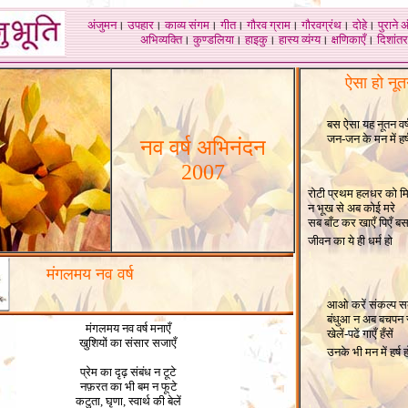
अंजुमन
।
उपहार
।
काव्य संगम
।
गीत
।
गौरव ग्राम
।
गौरवग्रंथ
।
दोहे
।
पुराने 
अभिव्यक्ति
।
कुण्डलिया
।
हाइकु
।
हास्य व्यंग्य
।
क्षणिकाएँ
।
दिशांतर
ऐसा हो नूतन
बस ऐसा यह नूतन वर्ष
जन-जन के मन में हर्
नव वर्ष अभिनंदन
2007
1
रोटी प्रथम हलधर को मि
न भूख से अब कोई मरे
सब बाँट कर खाएँ पिएँ ब
जीवन का ये ही धर्म हो
1
मंगलमय नव वर्ष
1
आओ करें संकल्प स
बंधुआ न अब बचपन र
मंगलमय नव वर्ष मनाएँ
खेलें-पढें गाएँ हँसें
खुशियों का संसार सजाएँ
उनके भी मन में हर्ष 
1
प्रेम का दृढ़ संबंध न टूटे
नफ़रत का भी बम न फूटे
कटुता, घृणा, स्वार्थ की बेलें
1