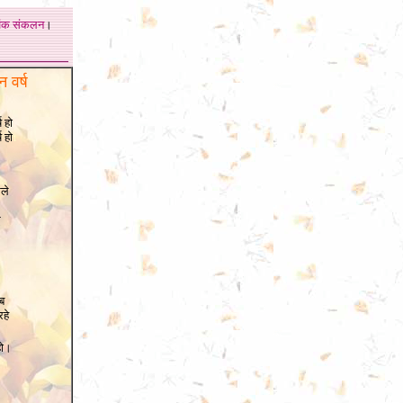
अंक
संकलन
।
 वर्ष
 हो
ष हो
1
ले
स
ब
हे
हो।