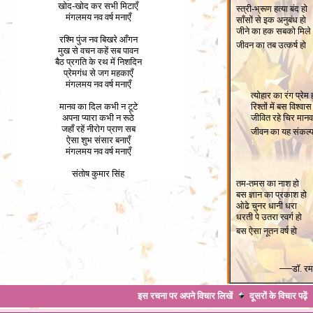
खोद-खोद कर सभी मिटाएँ
स्त्री-भ्रूण हत्या बंद हो
मंगलमय नव वर्ष मनाएँ
साँसों से इक अनुबंध हो
जीने का हक सबको मिले
रश्मि पुंज नव बिखरे आँगन
जीवन का तब उत्कर्ष हो
मुख से वचन कहें सब पावन
1
बैठ प्रगति के रथ में निशदिन
प्रेमगंध से जग महकाएँ
मंगलमय नव वर्ष मनाएँ
1
त्योहार का रंग प्रेम 
मानव का दिल कभी न टूटे
रिश्तों में बस विश्वास
अपना प्यारा कभी न रूठे
जीवित रहे चिर मान
जहाँ रहें नीरोग प्राण सब
जीवन का यह संकल्प
ऐसा शुभ संसार बनाएँ
1
मंगलमय नव वर्ष मनाएँ
संतोष कुमार सिंह
1
तम-तमस का नाश हो
बस ज्ञान का प्रकाश हो
ओढे चुनर धानी धरा
धरती पे उतरा स्वर्ग हो
बस ऐसा नूतन वर्ष हो
1
—
डॉ. रमा 
इस रचना पर अपने विचार लिखें
दूसरों के विचार
पढ़ें