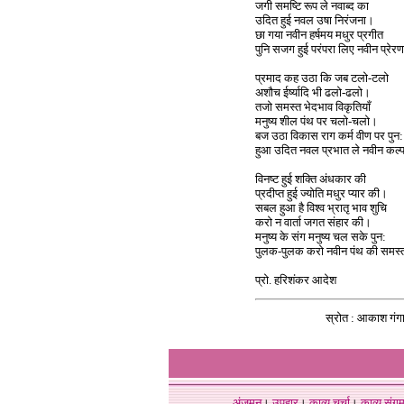
जगी समष्टि रूप ले नवाब्द का
उदित हुई नवल उषा निरंजना।
छा गया नवीन हर्षमय मधुर प्रगीत
पुनि सजग हुई परंपरा लिए नवीन प्रे
प्रमाद कह उठा कि जब टलो-टलो
अशौच ईर्ष्यादि भी ढलो-ढलो।
तजो समस्त भेदभाव विकृतियाँ
मनुष्य शील पंथ पर चलो-चलो।
बज उठा विकास राग कर्म वीण पर पुन:
हुआ उदित नवल प्रभात ले नवीन कल
विनष्ट हुई शक्ति अंधकार की
प्रदीप्त हुई ज्योति मधुर प्यार की।
सबल हुआ है विश्व भ्रातृ भाव शुचि
करो न वार्ता जगत संहार की।
मनुष्य के संग मनुष्य चल सके पुन:
पुलक-पुलक करो नवीन पंथ की समस
प्रो. हरिशंकर आदेश
स्रोत : आकाश गंगा 
अंजुमन
।
उपहार
।
काव्य चर्चा
।
काव्य संग