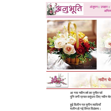
अंजुमन
।
उपहार
।
अभिव्य
न
नवीन च
आ गया नवीन वर्ष का पुनीत पर्व
पुनि जगी प्रयत वसुंधरा लिए नवीन च
हुई विलीन गत युगीन व्याधियाँ
मलीन हो गई विगत विडंबना।