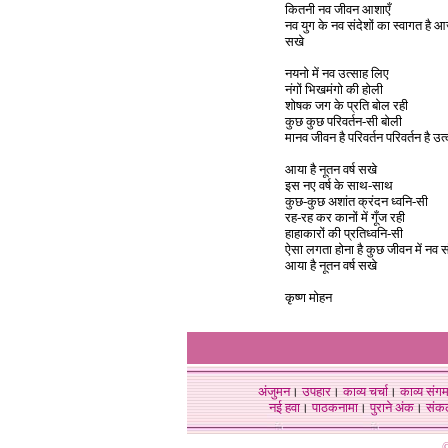
कितनी नव जीवन आशाएँ
नव युग के नव संदेशों का स्वागत है आ
सखे
नयनो में नव उत्साह लिए
नंगों भिखमंगो की होली
शोषक जग के प्रति बोल रही
कुछ कुछ परिवर्तन-सी बोली
मानव जीवन है परिवर्तन परिवर्तन है उत्
आया है नूतन वर्ष सखे
इस नए वर्ष के साथ-साथ
कुछ-कुछ अशांत क्रंदन ध्वनि-सी
रह-रह कर कानों में गूँज रही
हाहाकारों की प्रतिध्वनि-सी
ऐसा लगता होना है कुछ जीवन में नव स
आया है नूतन वर्ष सखे
कृष्ण मोहन
अंजुमन
।
उपहार
।
काव्य चर्चा
।
काव्य संग
नई हवा
।
पाठकनामा
।
पुराने अंक
।
संक
©