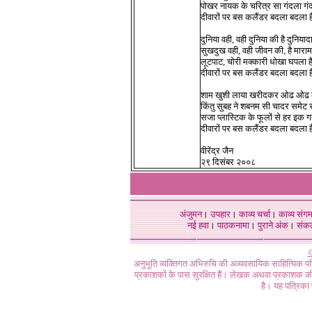
पोखर नायक के चरित्र सा गंदला गंद
दीवारों पर बस कलैंडर बदला बदला ह
दुनिया वही, वही दुनिया की है दुनियाद
सुखदुख वही, वही जीवन की, है माराम
लूटपाट, चोरी मक्कारी धोखा घपला ह
दीवारों पर बस कलैंडर बदला बदला ह
शाम खुशी लाया खरीदकर ओढ ओढ
किंतु सुबह ने शबनम सी चादर समेट 
सजा प्लास्टिक के फूलों से हर इक ग
दीवारों पर बस कलैंडर बदला बदला ह
वीरेंद्र जैन
२९ दिसंबर २००८
अंजुमन
।
उपहार
।
काव्य चर्चा
।
काव्य संग
नई हवा
।
पाठकनामा
।
पुराने अंक
।
संक
©
अनुभूति व्यक्तिगत अभिरुचि की अव्यवसायिक साहित्यिक प
प्रकाशकों के पास सुरक्षित हैं। लेखक अथवा प्रकाशक की 
है। यह पत्रिका प