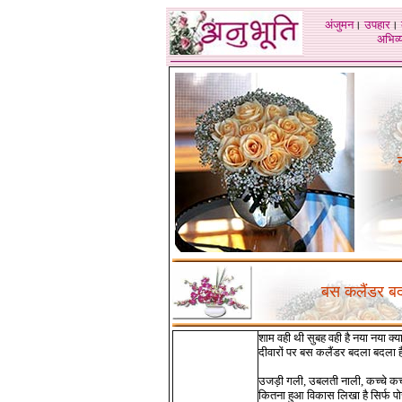
अंजुमन
।
उपहार
।
अभिव्य
बस कलैंडर बद
शाम वही थी सुबह वही है नया नया क्या
दीवारों पर बस कलैंडर बदला बदला ह
उजड़ी गली, उबलती नाली, कच्चे कच
कितना हुआ विकास लिखा है सिर्फ पो