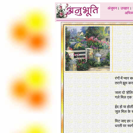
अंजुमन
।
उपहार
।
अभिव्य
रंगों में प्या
तराने झूम कर
जला दो 'होलि
गले मिल एक ह
ईद हो या होली
जुल मिल के स
मिट जाए हर ज
धरती पर स्वर्