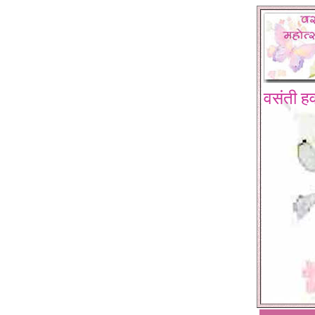
वसंती हव