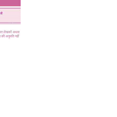
जें
ंधित लेखकों अथवा
 की अनुमति नहीं