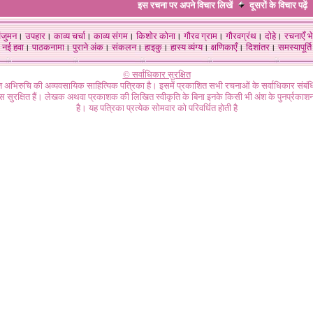
इस रचना पर अपने विचार लिखें
दूसरों के विचार
पढ़ें
ंजुमन
।
उपहार
।
काव्य चर्चा
।
काव्य संगम
।
किशोर कोना
।
गौरव ग्राम
।
गौरवग्रंथ
।
दोहे
।
रचनाएँ भे
नई हवा
।
पाठकनामा
।
पुराने अंक
।
संकलन
।
हाइकु
।
हास्य व्यंग्य
।
क्षणिकाएँ
।
दिशांतर
।
समस्यापूर्ति
© सर्वाधिकार सुरक्षित
गत अभिरुचि की अव्यवसायिक साहित्यिक पत्रिका है। इसमें प्रकाशित सभी रचनाओं के सर्वाधिकार संब
ास सुरक्षित हैं। लेखक अथवा प्रकाशक की लिखित स्वीकृति के बिना इनके किसी भी अंश के पुनर्प्रकाशन
है। यह पत्रिका प्रत्येक सोमवार को परिवर्धित होती है