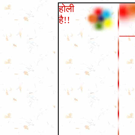
होली
है
!!