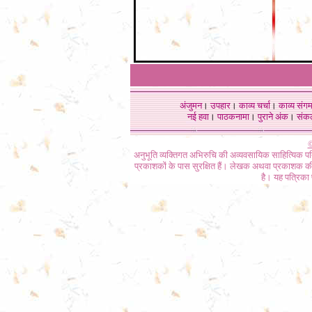
अंजुमन
।
उपहार
।
काव्य चर्चा
।
काव्य संग
नई हवा
।
पाठकनामा
।
पुराने अंक
।
संक
©
अनुभूति व्यक्तिगत अभिरुचि की अव्यवसायिक साहित्यिक प
प्रकाशकों के पास सुरक्षित हैं। लेखक अथवा प्रकाशक की 
है। यह पत्रिका प