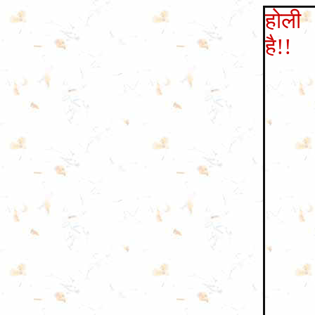
होली
है
!!