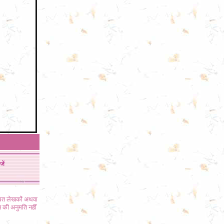
जें
ंधित लेखकों अथवा
 की अनुमति नहीं