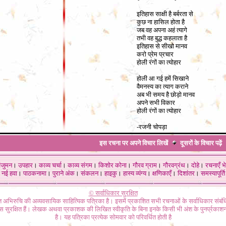
इतिहास साक्षी है बर्बरता से
कुछ ना हासिल होता है
जब वह अपना अहं त्यागे
तभी वह बुद्ध कहलाता है
इतिहास से सीखो मानव
करो प्रेम प्रचार
होली रंगों का त्योहार
होली आ गई हमें सिखाने
वैमनस्य का त्याग कराने
अब भी समय है छोड़ो मानव
अपने सभी विकार
होली रंगों का त्योहार
-रजनी चोपड़ा
इस रचना पर अपने विचार लिखें
दूसरों के विचार
पढ़ें
ंजुमन
।
उपहार
।
काव्य चर्चा
।
काव्य संगम
।
किशोर कोना
।
गौरव ग्राम
।
गौरवग्रंथ
।
दोहे
।
रचनाएँ भे
नई हवा
।
पाठकनामा
।
पुराने अंक
।
संकलन
।
हाइकु
।
हास्य व्यंग्य
।
क्षणिकाएँ
।
दिशांतर
।
समस्यापूर्ति
© सर्वाधिकार सुरक्षित
गत अभिरुचि की अव्यवसायिक साहित्यिक पत्रिका है। इसमें प्रकाशित सभी रचनाओं के सर्वाधिकार संब
ास सुरक्षित हैं। लेखक अथवा प्रकाशक की लिखित स्वीकृति के बिना इनके किसी भी अंश के पुनर्प्रकाशन
है। यह पत्रिका प्रत्येक सोमवार को परिवर्धित होती है