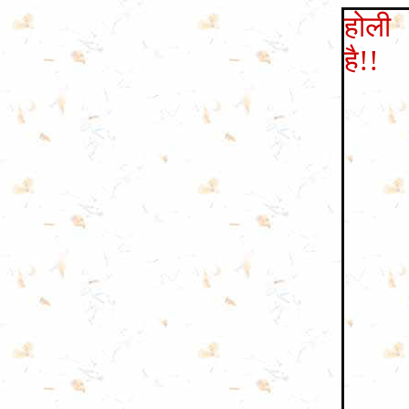
होली
है
!!