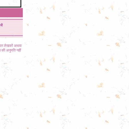
जें
ंधित लेखकों अथवा
 की अनुमति नहीं