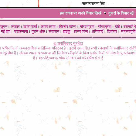
सत्यनारायण सिंह
इस रचना पर अपने विचार लिखें
दूसरों के विचार
पढ़ें
ंजुमन
।
उपहार
।
काव्य चर्चा
।
काव्य संगम
।
किशोर कोना
।
गौरव ग्राम
।
गौरवग्रंथ
।
दोहे
।
रचनाएँ भे
नई हवा
।
पाठकनामा
।
पुराने अंक
।
संकलन
।
हाइकु
।
हास्य व्यंग्य
।
क्षणिकाएँ
।
दिशांतर
।
समस्यापूर्ति
© सर्वाधिकार सुरक्षित
गत अभिरुचि की अव्यवसायिक साहित्यिक पत्रिका है। इसमें प्रकाशित सभी रचनाओं के सर्वाधिकार संब
ास सुरक्षित हैं। लेखक अथवा प्रकाशक की लिखित स्वीकृति के बिना इनके किसी भी अंश के पुनर्प्रकाशन
है। यह पत्रिका प्रत्येक सोमवार को परिवर्धित होती है