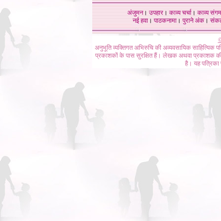
अंजुमन
।
उपहार
।
काव्य चर्चा
।
काव्य संग
नई हवा
।
पाठकनामा
।
पुराने अंक
।
संक
©
अनुभूति व्यक्तिगत अभिरुचि की अव्यवसायिक साहित्यिक प
प्रकाशकों के पास सुरक्षित हैं। लेखक अथवा प्रकाशक की 
है। यह पत्रिका प