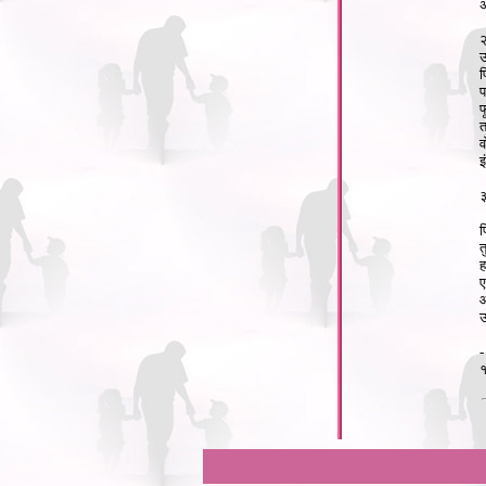
अ
उ
प
प
फ
त
व
इ
प
त
ह
ए
आ
उ
-
१