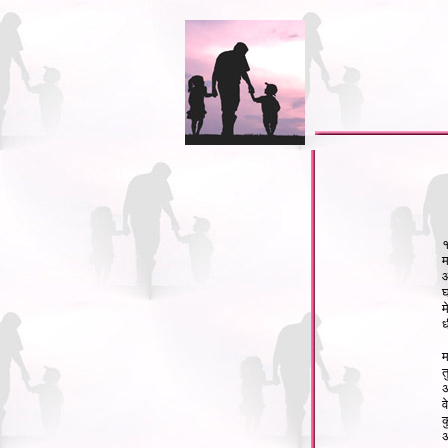
म
आ
घ
म
ध
म
त
अ
व
क
अ