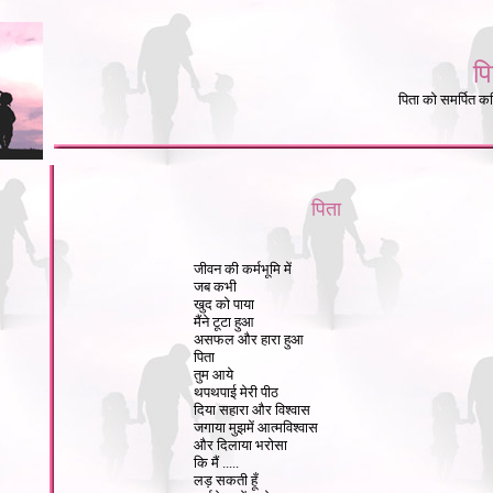
पि
पिता को समर्पित
कव
पिता
जीवन की कर्मभूमि में
जब कभी
खुद को पाया
मैंने टूटा हुआ
असफल और हारा हुआ
पिता
तुम आये
थपथपाई मेरी पीठ
दिया सहारा और विश्वास
जगाया मुझमें आत्मविश्वास
और दिलाया भरोसा
कि मैं .....
लड़ सकती हूँ