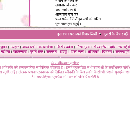
मौसम की पाती को
लगातार बाँच कर
अघा नहीं पाता है
आज रूप नाच कर
फल गईं मनौतियाँ इच्छाओं की सरिता
पुन: जलप्रपात हुई।
इस रचना पर अपने विचार लिखें
दूसरों के विचार
पढ़ें
ंजुमन
।
उपहार
।
काव्य चर्चा
।
काव्य संगम
।
किशोर कोना
।
गौरव ग्राम
।
गौरवग्रंथ
।
दोहे
।
रचनाएँ भे
नई हवा
।
पाठकनामा
।
पुराने अंक
।
संकलन
।
हाइकु
।
हास्य व्यंग्य
।
क्षणिकाएँ
।
दिशांतर
।
समस्यापूर्ति
© सर्वाधिकार सुरक्षित
गत अभिरुचि की अव्यवसायिक साहित्यिक पत्रिका है। इसमें प्रकाशित सभी रचनाओं के सर्वाधिकार संब
ास सुरक्षित हैं। लेखक अथवा प्रकाशक की लिखित स्वीकृति के बिना इनके किसी भी अंश के पुनर्प्रकाशन
है। यह पत्रिका प्रत्येक सोमवार को परिवर्धित होती है