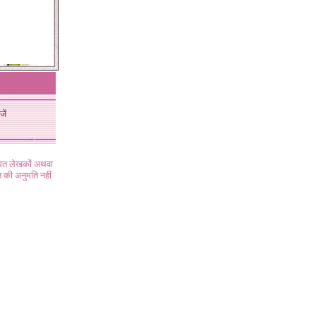
जें
ंधित लेखकों अथवा
 की अनुमति नहीं