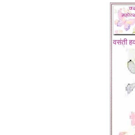
वसंती हव