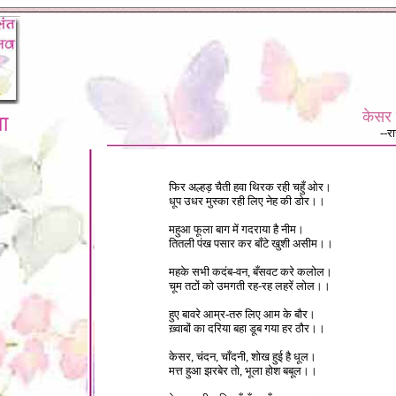
केसर 
ा
--र
फिर अल्हड़ चैती हवा थिरक रही चहुँ ओर।
धूप उधर मुस्का रही लिए नेह की डोर।।
महुआ फूला बाग में गदराया है नीम।
तितली पंख पसार कर बाँटे खुशी असीम।।
महके सभी कदंब-वन, बँसवट करे कलोल।
चूम तटों को उमगती रह-रह लहरें लोल।।
हुए बावरे आम्र-तरु लिए आम के बौर।
ख़्वाबों का दरिया बहा डूब गया हर ठौर।।
केसर, चंदन, चाँदनी, शोख हुई है धूल।
मत्त हुआ झरबेर तो, भूला होश बबूल।।