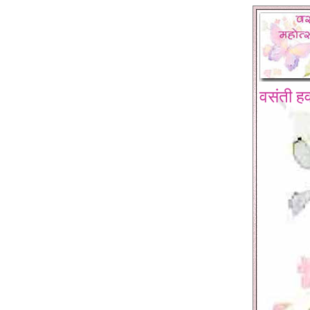
वसंती हव