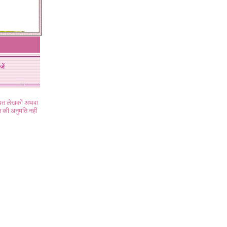
जें
ंधित लेखकों अथवा
 की अनुमति नहीं