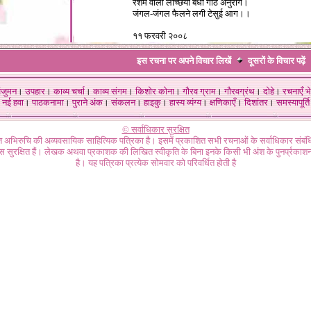
रेशम वाली लच्छियाँ बँधा गाँठ अनुराग।
जंगल-जंगल फैलने लगी टेसुई आग।।
११ फरवरी २००८
इस रचना पर अपने विचार लिखें
दूसरों के विचार
पढ़ें
ंजुमन
।
उपहार
।
काव्य चर्चा
।
काव्य संगम
।
किशोर कोना
।
गौरव ग्राम
।
गौरवग्रंथ
।
दोहे
।
रचनाएँ भे
नई हवा
।
पाठकनामा
।
पुराने अंक
।
संकलन
।
हाइकु
।
हास्य व्यंग्य
।
क्षणिकाएँ
।
दिशांतर
।
समस्यापूर्ति
© सर्वाधिकार सुरक्षित
गत अभिरुचि की अव्यवसायिक साहित्यिक पत्रिका है। इसमें प्रकाशित सभी रचनाओं के सर्वाधिकार संब
ास सुरक्षित हैं। लेखक अथवा प्रकाशक की लिखित स्वीकृति के बिना इनके किसी भी अंश के पुनर्प्रकाशन
है। यह पत्रिका प्रत्येक सोमवार को परिवर्धित होती है