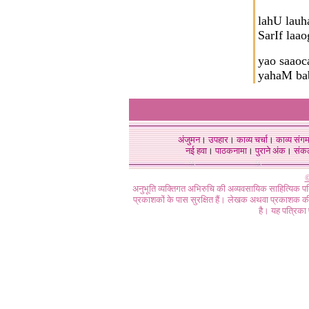
lahU lauh
SarIf laa
yao saaoc
yahaM ba
अंजुमन
।
उपहार
।
काव्य चर्चा
।
काव्य संग
नई हवा
।
पाठकनामा
।
पुराने अंक
।
संक
©
अनुभूति व्यक्तिगत अभिरुचि की अव्यवसायिक साहित्यिक प
प्रकाशकों के पास सुरक्षित हैं। लेखक अथवा प्रकाशक की 
है। यह पत्रिका प