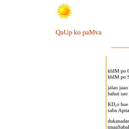
QaUp ko paMva
khIM po Q
khIM po S
jalao jaa
bahut sao
KD,o hue
saba Apna
dukanada
tmaaSabaI