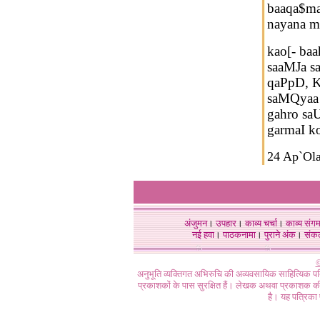
baaqa$ma
nayana m
kao[- baa
saaMJa s
qaPpD, K
saMQyaa 
gahro sa
garmaI 
24 Ap`Ol
अंजुमन
।
उपहार
।
काव्य चर्चा
।
काव्य संग
नई हवा
।
पाठकनामा
।
पुराने अंक
।
संक
©
अनुभूति व्यक्तिगत अभिरुचि की अव्यवसायिक साहित्यिक प
प्रकाशकों के पास सुरक्षित हैं। लेखक अथवा प्रकाशक की 
है। यह पत्रिका प