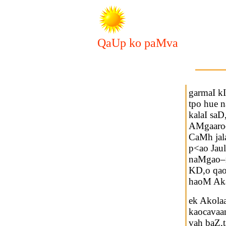
QaUp ko paMva
garmaI k
tpo hue 
kalaI saD
AMgaaro–
CaMh jal
p<ao Jaul
naMgao–
KD,o qa
haoM Aka
ek Akola
kaocavaan
vah baZ,t