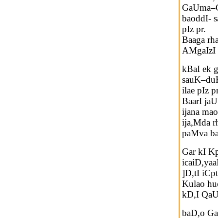
GaUma–Ga
baoddI- s
pIz pr.
Baaga rha
AMgaIzI k
kBaI ek 
sauK–duK
ilae pIz p
BaarI jaU
ijana ma
ija,Mda 
paMva ba
Gar kI K
icaiD,ya
]D,tI iCp
Kulao hu
kD,I QaU
baD,o Ga