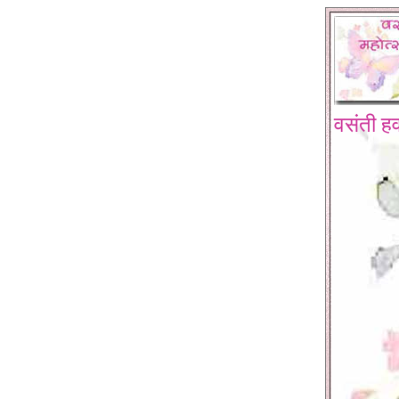
वसंती हव