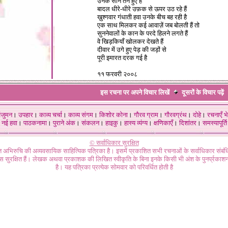
उनके सीने तने हुए हैं
बादल धीरे-धीरे उफ़क से ऊपर उठ रहे हैं
ख़ुश्गवार गंधाती हवा उनके बीच बह रही है
एक साथ मिलकर कई आवाज़ें जब बोलती हैं तो
सुननेवालों के कान के परदे हिलने लगते हैं
वे खिड़कियाँ खोलकर देखते हैं
दीवार में उगे हुए पेड़ की जड़ों से
पूरी इमारत दरक गई है
११ फरवरी २००८
इस रचना पर अपने विचार लिखें
दूसरों के विचार
पढ़ें
ंजुमन
।
उपहार
।
काव्य चर्चा
।
काव्य संगम
।
किशोर कोना
।
गौरव ग्राम
।
गौरवग्रंथ
।
दोहे
।
रचनाएँ भे
नई हवा
।
पाठकनामा
।
पुराने अंक
।
संकलन
।
हाइकु
।
हास्य व्यंग्य
।
क्षणिकाएँ
।
दिशांतर
।
समस्यापूर्ति
© सर्वाधिकार सुरक्षित
गत अभिरुचि की अव्यवसायिक साहित्यिक पत्रिका है। इसमें प्रकाशित सभी रचनाओं के सर्वाधिकार संब
ास सुरक्षित हैं। लेखक अथवा प्रकाशक की लिखित स्वीकृति के बिना इनके किसी भी अंश के पुनर्प्रकाशन
है। यह पत्रिका प्रत्येक सोमवार को परिवर्धित होती है