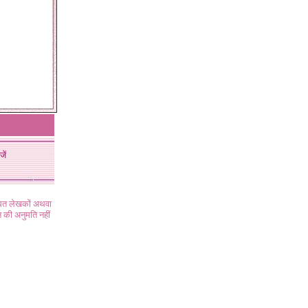
जें
ंधित लेखकों अथवा
 की अनुमति नहीं