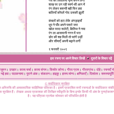
गंध की तितलियाँ नृत्य करने लगीं
शाख पर उग रही स्वर्ण-सी आग में
रंग लेकर बसन्ती बही फिर हवा
बालियाँ कोंपलें गोद उसकी झुलीं
कंबलों को हटा लेके अंगड़ाइयाँ
धूप ने पाँव अपने पसारे जरा
खोल परदा सलेटी, क्षितिज ने नया
रंग ला आसमानी गगन में भरा
डोर की शह मिली तो पतंगें उड़ीं
और सीमाएँ अपनी बढ़ाने लगीं
९ फरवरी २००९
इस रचना पर अपने विचार लिखें
दूसरों के विचार
पढ़ें
ंजुमन
।
उपहार
।
काव्य चर्चा
।
काव्य संगम
।
किशोर कोना
।
गौरव ग्राम
।
गौरवग्रंथ
।
दोहे
।
रचनाएँ भे
नई हवा
।
पाठकनामा
।
पुराने अंक
।
संकलन
।
हाइकु
।
हास्य व्यंग्य
।
क्षणिकाएँ
।
दिशांतर
।
समस्यापूर्ति
© सर्वाधिकार सुरक्षित
गत अभिरुचि की अव्यवसायिक साहित्यिक पत्रिका है। इसमें प्रकाशित सभी रचनाओं के सर्वाधिकार संब
ास सुरक्षित हैं। लेखक अथवा प्रकाशक की लिखित स्वीकृति के बिना इनके किसी भी अंश के पुनर्प्रकाशन
है। यह पत्रिका प्रत्येक सोमवार को परिवर्धित होती है