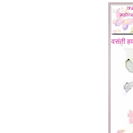
वसंती हव