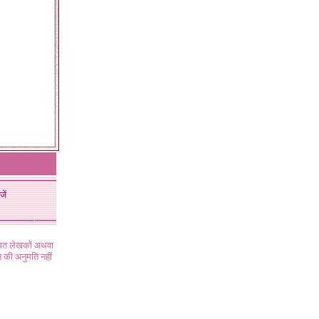
जें
ंधित लेखकों अथवा
 की अनुमति नहीं