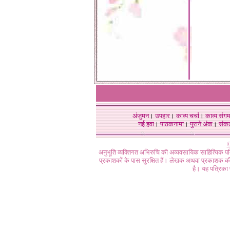
अंजुमन
।
उपहार
।
काव्य चर्चा
।
काव्य संग
नई हवा
।
पाठकनामा
।
पुराने अंक
।
संक
©
अनुभूति व्यक्तिगत अभिरुचि की अव्यवसायिक साहित्यिक प
प्रकाशकों के पास सुरक्षित हैं। लेखक अथवा प्रकाशक की 
है। यह पत्रिका प