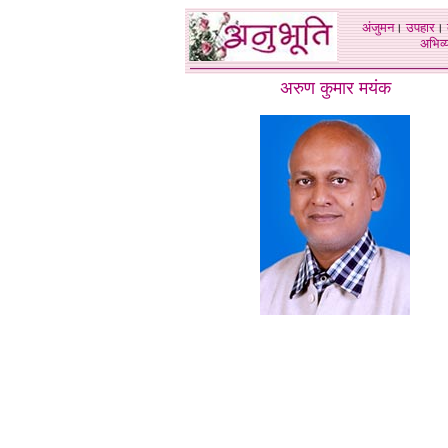
अंजुमन
।
उपहार
।
अभिव्य
अरुण कुमार मयंक