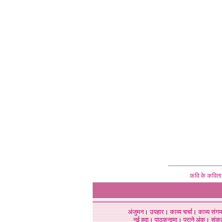
कवि के कविता 
अंजुमन
।
उपहार
।
काव्य चर्चा
।
काव्य संग
नई हवा
।
पाठकनामा
।
पुराने अंक
।
संक