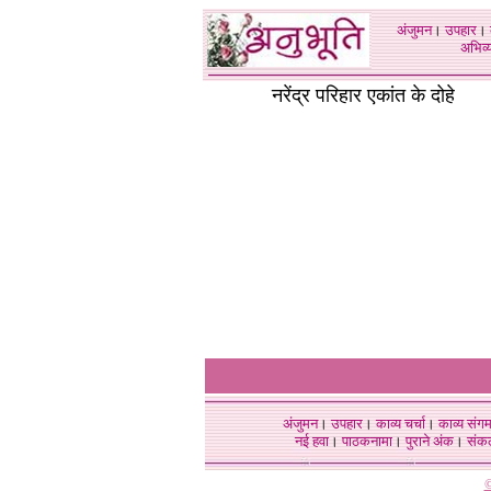
अंजुमन
।
उपहार
।
अभिव्य
नरेंद्र परिहार एकांत के दोहे
अंजुमन
।
उपहार
।
काव्य चर्चा
।
काव्य संग
नई हवा
।
पाठकनामा
।
पुराने अंक
।
संक
©