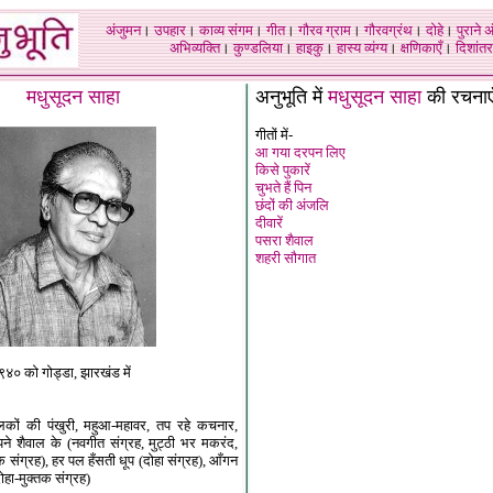
अंजुमन
।
उपहार
।
काव्य संगम
।
गीत
।
गौरव ग्राम
।
गौरवग्रंथ
।
दोहे
।
पुराने 
अभिव्यक्ति
।
कुण्डलिया
।
हाइकु
।
हास्य व्यंग्य
।
क्षणिकाएँ
।
दिशांतर
मधुसूदन साहा
अनुभूति में
मधुसूदन साहा
की रचनाए
गीतों में-
आ गया दरपन लिए
किसे पुकारें
चुभते हैं पिन
छंदों की अंजलि
दीवारें
पसरा शैवाल
शहरी सौगात
९४० को गोड्डा, झारखंड में
लकों की पंखुरी, महुआ-महावर, तप रहे कचनार,
सपने शैवाल के (नवगीत संग्रह, मुट्ठी भर मकरंद,
क संग्रह), हर पल हँसती धूप (दोहा संग्रह), आँगन
हा-मुक्तक संग्रह)