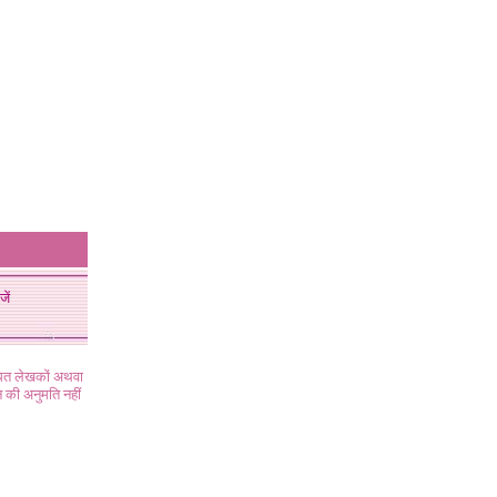
जें
ंधित लेखकों अथवा
 की अनुमति नहीं