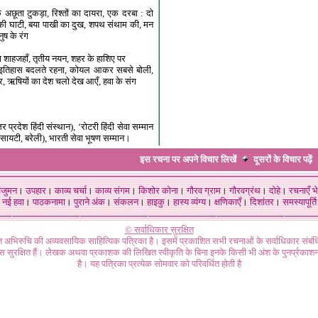
 अछूता टुकड़ा, रिश्तों का दायरा, एक दरबा : दो
 की घाटी, बया पाखी का दुख, शपथ संथाम की, मन
नुष के रंग
ा शाहजहाँ, तृतीय नयन, शहर के हाशिए पर
म इतिहास बदलते रहना, कोयल आकर सबसे बोली,
ोर, ऋषियों का देश चलो देख आएँ, हवा के संग
तर प्रदेश हिंदी संस्थान), ‘रोटरी हिंदी सेवा सम्मान
ोसायटी, बरेली), भारती सेवा भूषण सम्मान।
इस रचना पर अपने विचार लिखें
दूसरों के विचार
पढ़ें
ंजुमन
।
उपहार
।
काव्य चर्चा
।
काव्य संगम
।
किशोर कोना
।
गौरव ग्राम
।
गौरवग्रंथ
।
दोहे
।
रचनाएँ भे
नई हवा
।
पाठकनामा
।
पुराने अंक
।
संकलन
।
हाइकु
।
हास्य व्यंग्य
।
क्षणिकाएँ
।
दिशांतर
।
समस्यापूर्ति
© सर्वाधिकार सुरक्षित
गत अभिरुचि की अव्यवसायिक साहित्यिक पत्रिका है। इसमें प्रकाशित सभी रचनाओं के सर्वाधिकार संब
ास सुरक्षित हैं। लेखक अथवा प्रकाशक की लिखित स्वीकृति के बिना इनके किसी भी अंश के पुनर्प्रकाशन
है। यह पत्रिका प्रत्येक सोमवार को परिवर्धित होती है