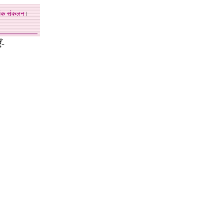
अंक
संकलन
।
ँ-