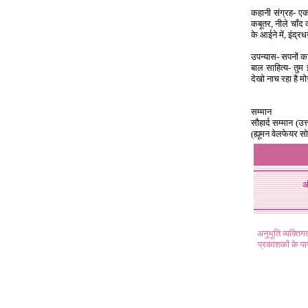
कहानी संग्रह- एक
कबूतर, नीले चाँद
के आईने में, इंद्रध
उपन्यास- सपनों क
बाल साहित्य- तु
देखो नाच रहा है म
सम्मान
सौहार्द सम्मान (उत्
(ह्यूमन वेलफेयर स
अ
अनुभूति व्यक्ति
प्रकाशकों के प