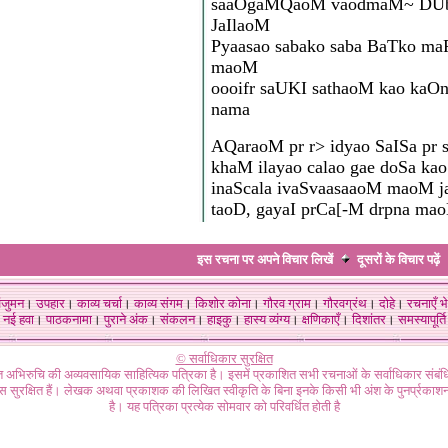
saaOgaMQaoM vaodmaM~ DUb
JaIlaoM
Pyaasao sabako saba BaTko m
maoM
oooifr saUKI sathaoM kao kaOn
nama
AQaraoM pr r> idyao SaISa pr s
khaM ilayao calao gae doSa ka
inaScala ivaSvaasaaoM maoM j
taoD, gayaI prCa[-M drpna ma
इस रचना पर अपने विचार लिखें
दूसरों के विचार
पढ़ें
ंजुमन
।
उपहार
।
काव्य चर्चा
।
काव्य संगम
।
किशोर कोना
।
गौरव ग्राम
।
गौरवग्रंथ
।
दोहे
।
रचनाएँ भे
नई हवा
।
पाठकनामा
।
पुराने अंक
।
संकलन
।
हाइकु
।
हास्य व्यंग्य
।
क्षणिकाएँ
।
दिशांतर
।
समस्यापूर्ति
© सर्वाधिकार सुरक्षित
गत अभिरुचि की अव्यवसायिक साहित्यिक पत्रिका है। इसमें प्रकाशित सभी रचनाओं के सर्वाधिकार संब
ास सुरक्षित हैं। लेखक अथवा प्रकाशक की लिखित स्वीकृति के बिना इनके किसी भी अंश के पुनर्प्रकाशन
है। यह पत्रिका प्रत्येक सोमवार को परिवर्धित होती है