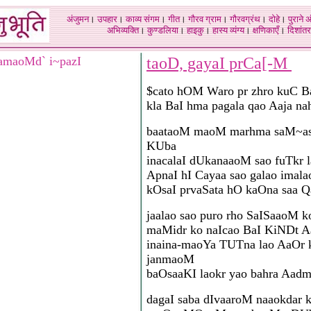
अंजुमन
।
उपहार
।
काव्य संगम
।
गीत
।
गौरव ग्राम
।
गौरवग्रंथ
।
दोहे
।
पुराने 
अभिव्यक्ति
।
कुण्डलिया
।
हाइकु
।
हास्य व्यंग्य
।
क्षणिकाएँ
।
दिशांतर
amaoMd` i~pazI
taoD, gayaI prCa[-M
$cato hOM Waro pr zhro kuC 
kla BaI hma pagala qao Aaja n
baataoM maoM marhma saM~asa
KUba
inacalaI dUkanaaoM sao fuTkr l
ApnaI hI Cayaa sao galao imala
kOsaI prvaSata hO kaOna saa 
jaalao sao puro rho SaISaaoM k
maMidr ko naIcao BaI KiNDt A
inaina-maoYa TUTna lao AaOr
janmaoM
baOsaaKI laokr yao bahra Aad
dagaI saba dIvaaroM naaokdar