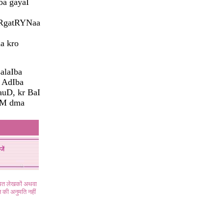
a gayaI
aRgatRYNaa
a kro
alaIba
o AdIba
auD, kr BaI
oM dma
जें
ंधित लेखकों अथवा
 की अनुमति नहीं