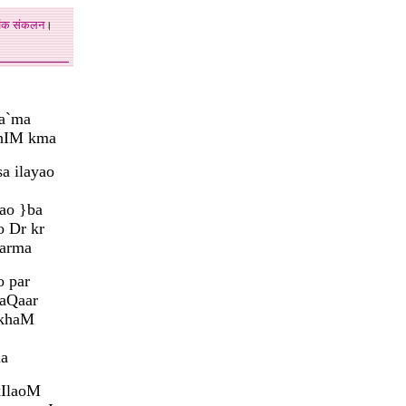
अंक
संकलन
।
Ba`ma
ahIM kma
 ilayao
ao }ba
o Dr kr
Qarma
o par
aQaar
 khaM
ma
 kIlaoM