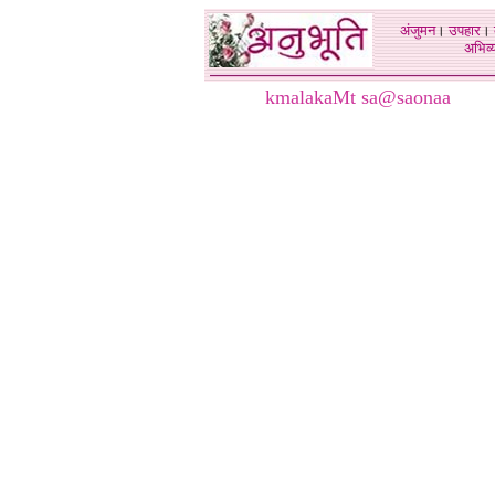
अंजुमन
।
उपहार
।
अभिव्य
kmalakaMt sa@saonaa