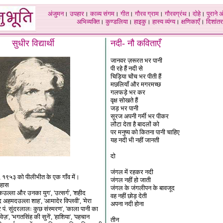
अंजुमन
।
उपहार
।
काव्य संगम
।
गीत
।
गौरव ग्राम
।
गौरवग्रंथ
।
दोहे
।
पुराने 
अभिव्यक्ति
।
कुण्डलिया
।
हाइकु
।
हास्य व्यंग्य
।
क्षणिकाएँ
।
दिशांतर
सुधीर विद्यार्थी
नदी- नौ कविताएँ
जानवर ज़रूरत भर पानी
पी रहे हैं नदी से
चिड़िया चोंच भर पीती हैं
मछलियाँ और मगरमच्छ
गलफड़े भर कर
वृक्ष सोखते हैं
जड़ भर पानी
सूरज अपनी गर्मी भर पीकर
लौटा देता है बादलों को
पर मनुष्य को कितना पानी चाहिए
यह नदी भी नहीं जानती
दो
जंगल में रहकर नदी
, १९५३ को पीलीभीत के एक गाँव में।
जंगल नहीं हो जाती
िहास
जंगल के जंगलीपन के बावजूद
ल्ला और उनका युग', 'उत्सर्ग', 'शहीद
वह नहीं छोड़ देती
द अहमदउल्ला शाह', 'आमादेर विप्लवी', 'मेरा
अपना नदी होना
ीर पं. सुंदरलालः कुछ संस्मरण', 'काला पानी का
ज़', 'भगतसिंह की सुनें', 'हाशिया', 'पहचान
तीन