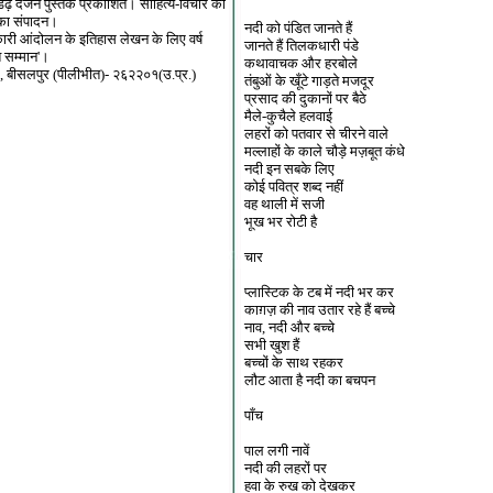
ढ़ दर्जन पुस्तकें प्रकाशित। साहित्य-विचार की
' का संपादन।
नदी को पंडित जानते हैं
कारी आंदोलन के इतिहास लेखन के लिए वर्ष
जानते हैं तिलकधारी पंडे
श सम्मान'।
कथावाचक और हरबोले
', बीसलपुर (पीलीभीत)- २६२२०१(उ.प्र.)
तंबुओं के खूँटे गाड़ते मजदूर
प्रसाद की दुकानों पर बैठे
मैले-कुचैले हलवाई
लहरों को पतवार से चीरने वाले
मल्लाहों के काले चौड़े मज़बूत कंधे
नदी इन सबके लिए
कोई पवित्र शब्द नहीं
वह थाली में सजी
भूख भर रोटी है
चार
प्लास्टिक के टब में नदी भर कर
काग़ज़ की नाव उतार रहे हैं बच्चे
नाव, नदी और बच्चे
सभी खुश हैं
बच्चों के साथ रहकर
लौट आता है नदी का बचपन
पाँच
पाल लगी नावें
नदी की लहरों पर
हवा के रुख को देखकर