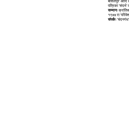
बीसलपुर' आदि डे
पत्रिका 'संदर्भ
सम्मानः
क्रांति
१९७७ रा 'परिवे
संपर्कः
'चंदनगंध