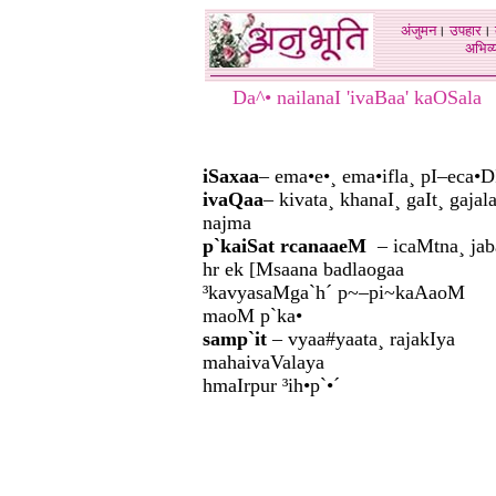
अंजुमन
।
उपहार
।
अभिव्य
Da^• nailanaI 'ivaBaa' kaOSala
iSaxaa
– ema•e•¸ ema•ifla¸ pI–eca•D
ivaQaa
– kivata¸ khanaI¸ gaIt¸ gajala
najma
p`kaiSat rcanaaeM
– icaMtna¸ jab
hr ek [Msaana badlaogaa
³kavyasaMga`h´ p~–pi~kaAaoM
maoM p`ka•
samp`it
– vyaa#yaata¸ rajakIya
mahaivaValaya
hmaIrpur ³ih•p`•´