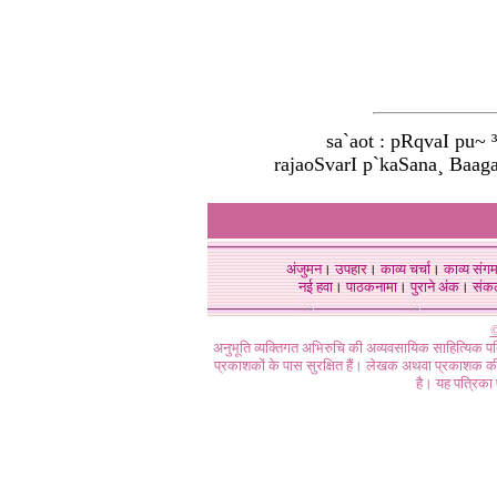
sa`aot : pRqvaI pu~
rajaoSvarI p`kaSana¸ Baag
अंजुमन
।
उपहार
।
काव्य चर्चा
।
काव्य संग
नई हवा
।
पाठकनामा
।
पुराने अंक
।
संक
©
अनुभूति व्यक्तिगत अभिरुचि की अव्यवसायिक साहित्यिक प
प्रकाशकों के पास सुरक्षित हैं। लेखक अथवा प्रकाशक की 
है। यह पत्रिका प