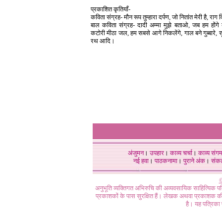
प्रकाशित कृतियाँ-
कविता संग्रह- मौन रूप तुम्हारा दर्पण, जो नितांत मेरी है, राग
बाल कविता संग्रह- दादी अम्मा मुझे बताओ, जब हम होंगे बड
कटोरी मीठा जल, हम सबसे आगे निकलेंगे, गाल बने गुब्बारे,
रथ आदि।
अंजुमन
।
उपहार
।
काव्य चर्चा
।
काव्य संग
नई हवा
।
पाठकनामा
।
पुराने अंक
।
संक
©
अनुभूति व्यक्तिगत अभिरुचि की अव्यवसायिक साहित्यिक प
प्रकाशकों के पास सुरक्षित हैं। लेखक अथवा प्रकाशक की 
है। यह पत्रिका प