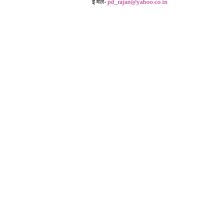
ई मेल
-
pd_rajan@yahoo.co.in