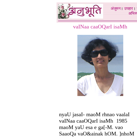
अंजुमन
।
उपहार
।
अभिव्य
vaINaa caaOQarI isaMh
nyaU jasaI- maoM rhnao vaalaI
vaINaa caaOQarI isaMh 1985
maoM yaU esa e ga[-M. vao
SaaoQa vaO&ainak hOM. ]nhoM