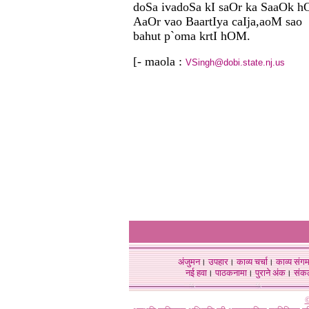
doSa ivadoSa kI saOr ka SaaOk h
AaOr vao BaartIya caIja,aoM sao
bahut p`oma krtI hOM.
[- maola :
VSingh@dobi.state.nj.us
अंजुमन
।
उपहार
।
काव्य चर्चा
।
काव्य संग
नई हवा
।
पाठकनामा
।
पुराने अंक
।
संक
©