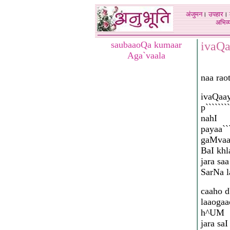
अंजुमन
।
उपहार
।
अभिव्य
saubaaoQa kumaar
ivaQa
Aga`vaala
naa rao
ivaQaay
p```````
nahI
payaa````
gaMvaa
BaI kh
jara sa
SarNa l
caaho 
laaogaa
h^UM
jara saI