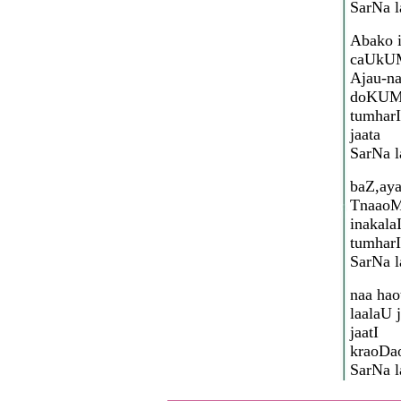
SarNa l
Abako 
caUkU
Ajau-n
doKUM
tumharI
jaata
SarNa l
baZ,aya
TnaaoM
inakala
tumharI
SarNa l
naa hao
laalaU 
jaatI
kraoDao
SarNa l