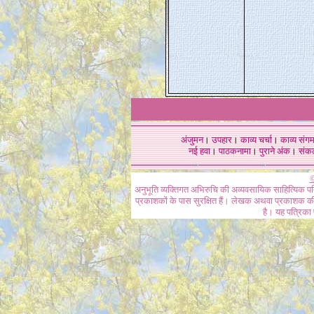
अंजुमन
।
उपहार
।
काव्य चर्चा
।
काव्य संग
नई हवा
।
पाठकनामा
।
पुराने अंक
।
संक
©
अनुभूति व्यक्तिगत अभिरुचि की अव्यवसायिक साहित्यिक प
प्रकाशकों के पास सुरक्षित हैं। लेखक अथवा प्रकाशक की 
है। यह पत्रिका प