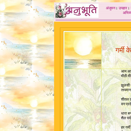
अंजुमन
।
उपहार
।
अभिव्य
गर्मी क
आम आम
मीठी म
झुलसी 
तापमान 
शीतल छ
वन प्रद
धारा बन
शैल पर
हर गर्मी