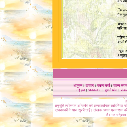
देख तमा
नीम डा
गीत पुक
अमलतास
पारिजा
ग्रीष्म
बरसो श
- पूजा
१ जुला
अंजुमन
।
उपहार
।
काव्य चर्चा
।
काव्य संग
नई हवा
।
पाठकनामा
।
पुराने अंक
।
संक
©
अनुभूति व्यक्तिगत अभिरुचि की अव्यवसायिक साहित्यिक प
प्रकाशकों के पास सुरक्षित हैं। लेखक अथवा प्रकाशक की 
है। यह पत्रिका प