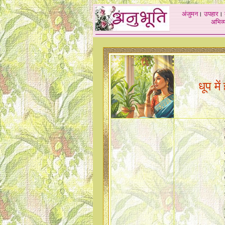
अंजुमन
।
उपहार
।
अभिव्य
धूप में 