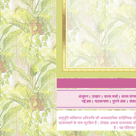
अंजुमन
।
उपहार
।
काव्य चर्चा
।
काव्य संग
नई हवा
।
पाठकनामा
।
पुराने अंक
।
संक
©
अनुभूति व्यक्तिगत अभिरुचि की अव्यवसायिक साहित्यिक प
प्रकाशकों के पास सुरक्षित हैं। लेखक अथवा प्रकाशक की 
है। यह पत्रिका प