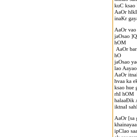
kuC ksao
AaOr hlk
inaKr gay
AaOr vao
jaOsao ]Q
hOM
AaOr bar
hO
jaOsao y
lao Aaya
AaOr itnak
hvaa ka e
ksao hue
rhI hOM
halaaÐik 
iktnaI sa
AaOr [sa
khainaya
ipClao sa