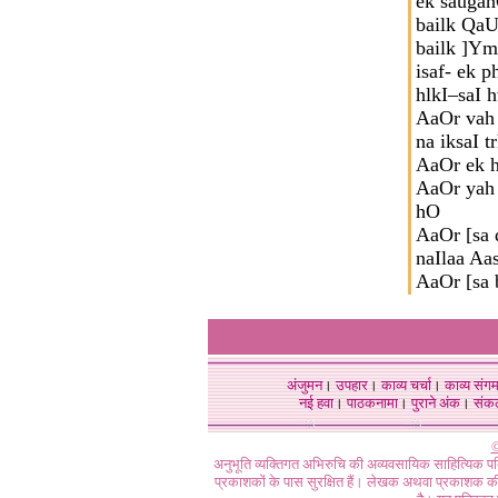
ek sauga
bailk Qa
bailk ]Ym
isaf- ek 
hlkI–saI 
AaOr vah
na iksaI t
AaOr ek h
AaOr yah
hO
AaOr [sa 
naIlaa A
AaOr [sa
अंजुमन
।
उपहार
।
काव्य चर्चा
।
काव्य संग
नई हवा
।
पाठकनामा
।
पुराने अंक
।
संक
©
अनुभूति व्यक्तिगत अभिरुचि की अव्यवसायिक साहित्यिक प
प्रकाशकों के पास सुरक्षित हैं। लेखक अथवा प्रकाशक की 