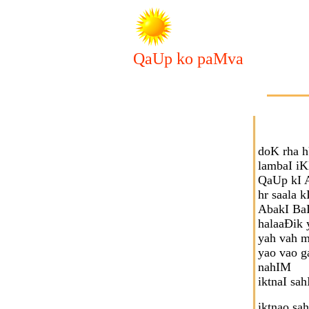
QaUp ko paMva
doK rha 
lambaI i
QaUp kI A
hr saala 
AbakI BaI
halaaÐik
yah vah 
yao vao g
nahIM
iktnaI sa
iktnao sa