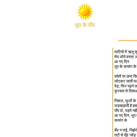
धूप के पाँव
घाटियों में ऋतु 
मेघ धोये वस्त्र
आ गए दिन
धूप के सत्संग के
पर्वतों पर छन्द फ
लौटकर जातीं घट
पेड़‚ फिर पढ़ने ल
फुरसत से दिशाओं
निकल‚ फूलों के
लड़खड़ाती है हव
पाँव दो‚ पड़ते नहीं
आ गए दिन‚ धूप 
सत्संग के
बँध न पाई‚ निर्
तटों से मुँह 'जोड़