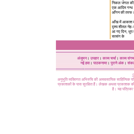
निकल जंगल की 
एक आदिम गन्
आँगन की तरफ आ
आँख में आकाश क
दृश्य शीतल नेह–
आ गए दिन‚ धूप 
सत्संग के
अंजुमन
।
उपहार
।
काव्य चर्चा
।
काव्य संग
नई हवा
।
पाठकनामा
।
पुराने अंक
।
संक
©
अनुभूति व्यक्तिगत अभिरुचि की अव्यवसायिक साहित्यिक प
प्रकाशकों के पास सुरक्षित हैं। लेखक अथवा प्रकाशक की 
है। यह पत्रिका प