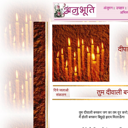
अंजुमन
।
उपहार
।
अभिव्य
दीप
दिये जलाओ
तुम दीवाली 
संकलन
1
तुम दीवाली बनकर जग का तम दूर करो
मैं होली बनकर बिछुड़े हृदय मिलाऊँगा
1