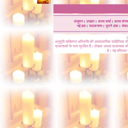
अंजुमन
।
उपहार
।
काव्य चर्चा
।
काव्य संग
नई हवा
।
पाठकनामा
।
पुराने अंक
।
संक
©
अनुभूति व्यक्तिगत अभिरुचि की अव्यवसायिक साहित्यिक प
प्रकाशकों के पास सुरक्षित हैं। लेखक अथवा प्रकाशक की 
है। यह पत्रिका प