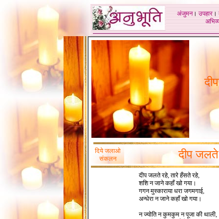
अंजुमन
।
उपहार
।
अभिव्य
दीप
दिये जलाओ
दीप जलते 
संकलन
दीप जलते रहे, तारे हँसते रहे,
शशि न जाने कहाँ खो गया।
गगन मुस्काराया धरा जगमगाई,
अन्धेरा न जाने कहाँ खो गया।
न ज्योति न कुमकुम न पूजा की थाली,